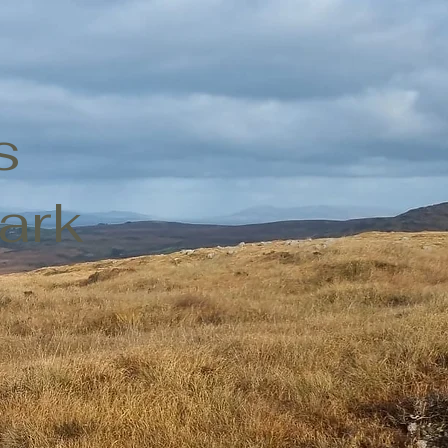
s
ark