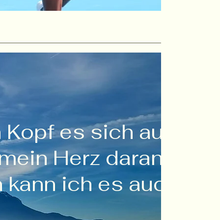
 Kopf es sich ausden
 mein Herz daran glau
 kann ich es auch