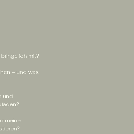
bringe ich mit?
ichen – und was
en und
uladen?
und meine
stieren?