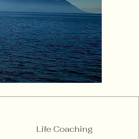
-Muhamm
Life Coaching