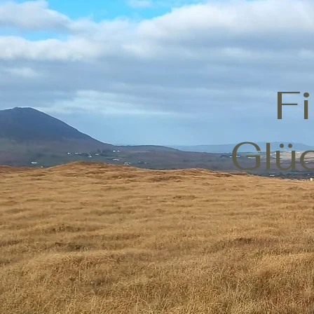
F
Glü