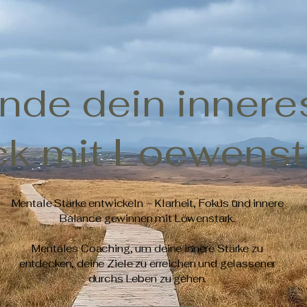
inde dein innere
ck mit Loewenst
Mentale Stärke entwickeln – Klarheit, Fokus und innere
Balance gewinnen mit Löwenstark.
Mentales Coaching, um deine innere Stärke zu
entdecken, deine Ziele zu erreichen und gelassener
durchs Leben zu gehen.